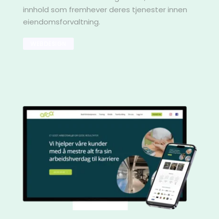
innhold som fremhever deres tjenester innen 
eiendomsforvaltning. 
WEBDESIGN