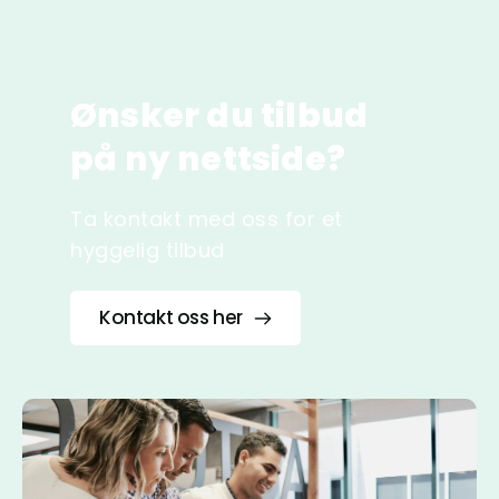
Ønsker du tilbud 
på ny nettside?
Ta kontakt med oss for et 
hyggelig tilbud
Kontakt oss her