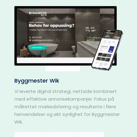
Byggmester Wik
Vi leverte digital strategi, nettside kombinert 
med effektive annonsekampanjer. Fokus på 
målrettet markedsføring og resulterte i flere 
henvendelser og økt synlighet for Byggmester 
Wik.
WEBDESIGN
ANNONSER
KAMPANJE