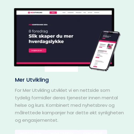
Mer Utvikling
For Mer Utvikling utviklet vi en nettside som 
tydelig formidler deres tjenester innen mental 
helse og kurs. Kombinert med nyhetsbrev og 
målrettede kampanjer har dette økt synligheten 
og engasjementet.
WEBDESIGN
NYHETSBREV
ANNONSER