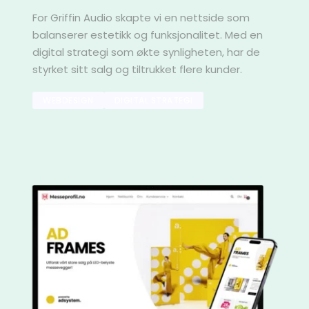
For Griffin Audio skapte vi en nettside som 
balanserer estetikk og funksjonalitet. Med en 
digital strategi som økte synligheten, har de 
styrket sitt salg og tiltrukket flere kunder.
WEBDESIGN
DIGITAL STRATEGI