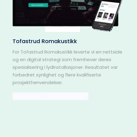
Tofastrud Romakustikk
For Tofastrud Romakustikk leverte vi en nettside 
og en digital strategi som fremhever deres 
spesialisering i lydinstallasjoner. Resultatet var 
forbedret synlighet og flere kvalifiserte 
prosjekthenvendelser.
WEBDESIGN
DIGITAL STRATEGI