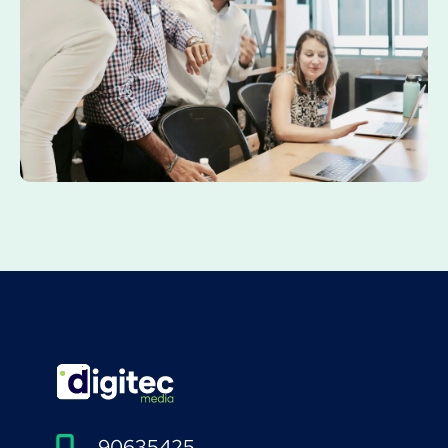
90635425