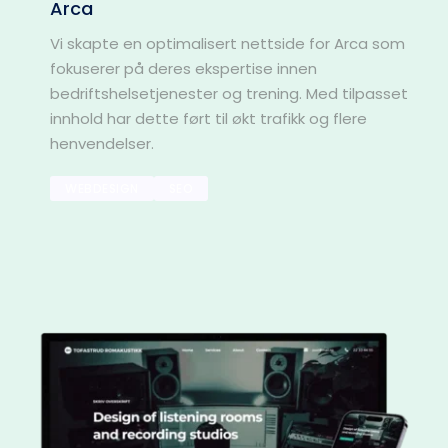
Arca
Vi skapte en optimalisert nettside for Arca som 
fokuserer på deres ekspertise innen 
bedriftshelsetjenester og trening. Med tilpasset 
innhold har dette ført til økt trafikk og flere 
henvendelser.
WEBDESIGN
SEO