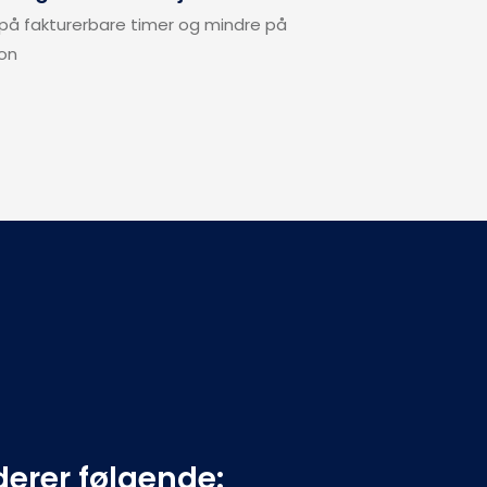
 på fakturerbare timer og mindre på 
jon
derer følgende: