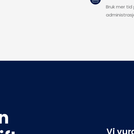
Bruk mer tid
administras
n 
Vi vur