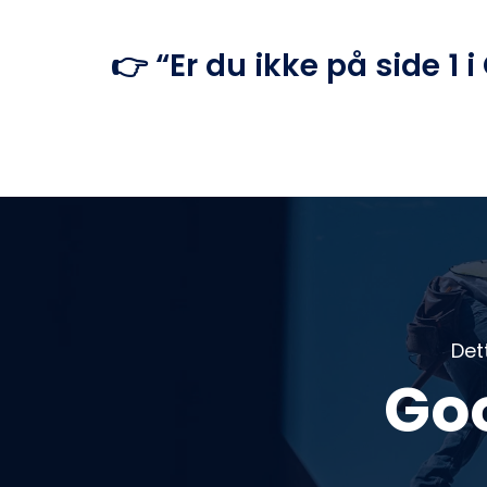
👉 “Er du ikke på side 1 i
Det
Goo