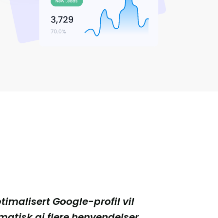
timalisert Google-profil vil 
atisk gi flere henvendelser