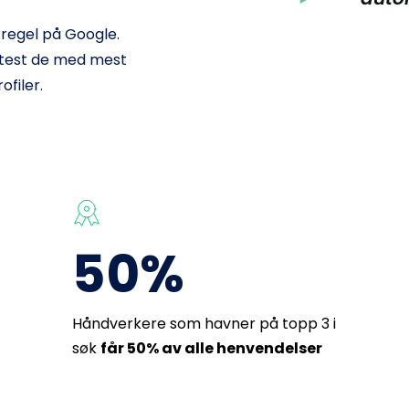
regel på Google. 
ftest de med mest 
filer.
50%
Håndverkere som havner på topp 3 i 
søk 
får 50% av alle henvendelser