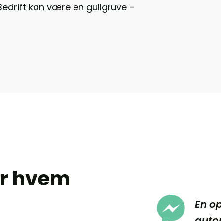
edrift kan være en gullgruve – 
r hvem 
En op
autom