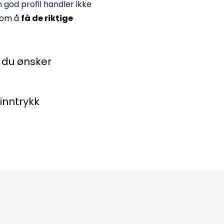
 god profil handler ikke 
om å 
få de riktige 
 du ønsker
inntrykk 