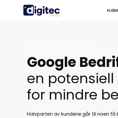
HJEM
FÅ KUNDENE TIL Å VELGE DEG
Google Bedrif
en potensiell 
for mindre be
Halvparten av kundene går til noen få be