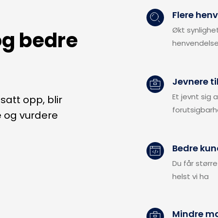
Flere hen
Økt synlighet
g bedre 
henvendelser
Jevnere t
Et jevnt sig 
att opp, blir 
forutsigbarh
 og vurdere 
Bedre kun
Du får større
helst vi ha
Mindre ma